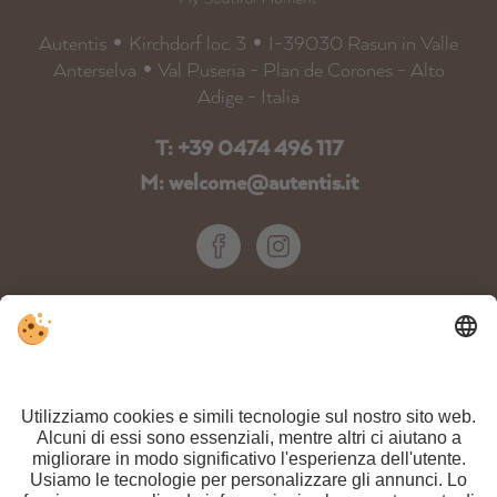
Autentis
•
Kirchdorf loc. 3
•
I-39030 Rasun in Valle
Anterselva
•
Val Puseria - Plan de Corones - Alto
Adige - Italia
T: +39 0474 496 117
M: welcome@autentis.it
NEWSLETTER
ISCRIVITI ORA